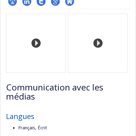
Page
LinkedIn
Compte
Google
Autre
Médias
professionnelle
Twitter
Scholar
site
(faculté,département,école)
web
Communication avec les
médias
Langues
Français, Écrit