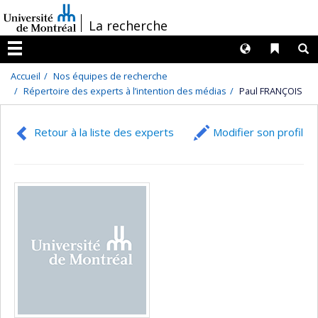
Passer
/
La recherche
au
contenu
Langues
Liens 
R
Menu
Accueil
Nos équipes de recherche
Répertoire des experts à l’intention des médias
Paul FRANÇOIS
Retour à la liste des experts
Modifier son profil