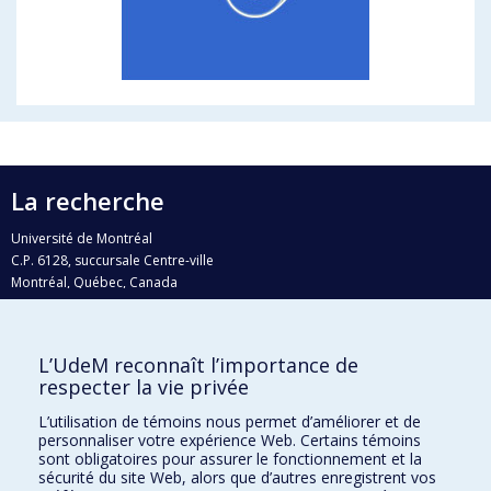
La recherche
Université de Montréal
C.P. 6128, succursale Centre-ville
Montréal, Québec, Canada
H3C 3J7
Courriel:
recherche@umontreal.ca
L’UdeM reconnaît l’importance de
Qui fait quoi?
respecter la vie privée
Nous trouver
L’utilisation de témoins nous permet d’améliorer et de
personnaliser votre expérience Web. Certains témoins
Plan du site
sont obligatoires pour assurer le fonctionnement et la
sécurité du site Web, alors que d’autres enregistrent vos
Accessibilité