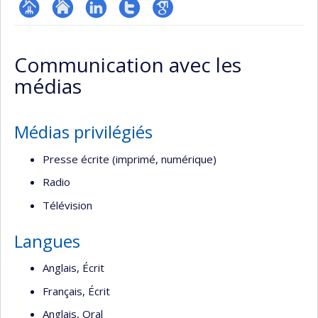
Page
Site
LinkedIn
Compte
Google
professionnelle
web
Twitter
Scholar
Communication avec les
(faculté,département,école)
de
médias
l’unité
de
recherche
Médias privilégiés
Presse écrite (imprimé, numérique)
Radio
Télévision
Langues
Anglais, Écrit
Français, Écrit
Anglais, Oral