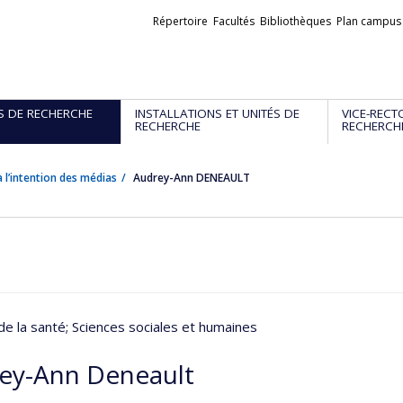
Liens
Répertoire
Facultés
Bibliothèques
Plan campus
externes
S DE RECHERCHE
INSTALLATIONS ET UNITÉS DE
VICE-RECT
RECHERCHE
RECHERCH
 l’intention des médias
Audrey-Ann DENEAULT
de la santé
; Sciences sociales et humaines
ey-Ann Deneault