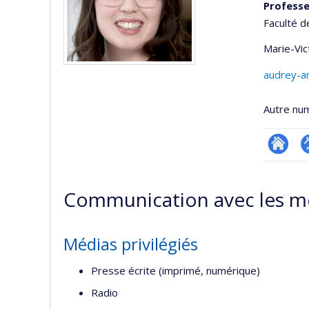
Professe
Faculté d
Marie-Vic
audrey-a
Autre nu
Researc
P
p
Communication avec les m
(
Médias privilégiés
Presse écrite (imprimé, numérique)
Radio