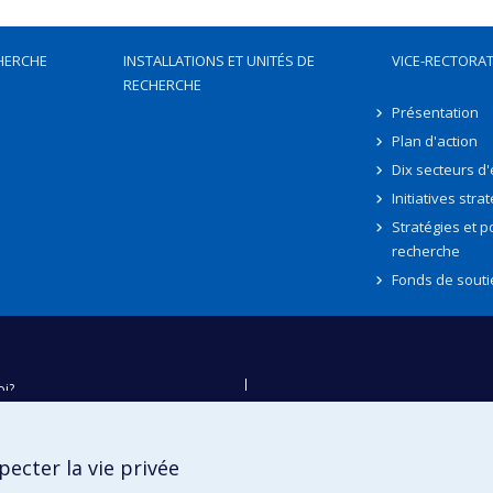
HERCHE
INSTALLATIONS ET UNITÉS DE
VICE-RECTORAT
RECHERCHE
Présentation
Plan d'action
Dix secteurs d
Initiatives stra
Stratégies et po
recherche
Fonds de souti
oi?
ver
e
ecter la vie privée