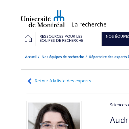
Passer
au
contenu
/
La recherche
Navigation
ACCUEIL
RESSOURCES POUR LES
NOS ÉQUIPE
principale
ÉQUIPES DE RECHERCHE
Accueil
Nos équipes de recherche
Répertoire des experts à
Retour à la liste des experts
Sciences 
Audr