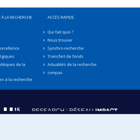
 À LA RECHERCHE
ACCÈS RAPIDE
Qui fait quoi ?
Nous trouver
'excellence
Synchro-recherche
tégiques
Transfert de fonds
litiques de la
Actualités de la recherche
compas
en à la recherche