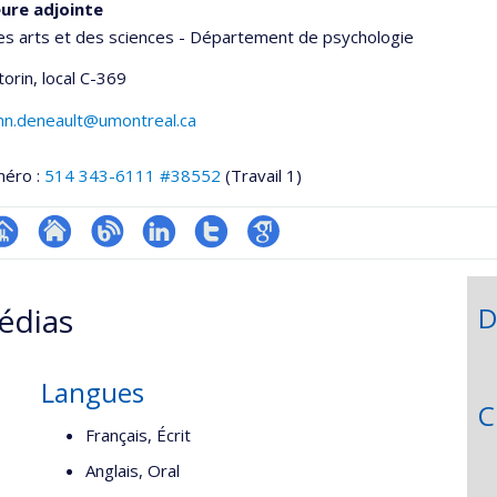
ure adjointe
es arts et des sciences - Département de psychologie
torin
, local C-369
nn.deneault@umontreal.ca
méro :
514 343-6111 #38552
(Travail 1)
hGate
age
Site
Blogue
LinkedIn
Compte
Google
rofessionnelle
web
Twitter
Scholar
édias
D
faculté,département,école)
de
l’unité
de
Langues
recherche
C
Français, Écrit
Anglais, Oral