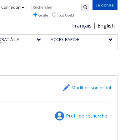
Rechercher
Je donne
Connexion
Rechercher
Ce site
Tout UdeM
Choix
Français
English
de
ORAT À LA
ACCÈS RAPIDE
la
E
langue
Modifier son profil
Profil de recherche