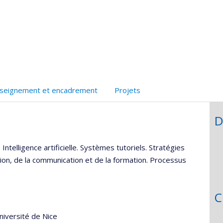
oogle
Autre
Autre
onnelle
cholar
site
site
,département,école)
web
web
seignement et encadrement
Projets
D
Intelligence artificielle. Systèmes tutoriels. Stratégies
ion, de la communication et de la formation. Processus
C
niversité de Nice