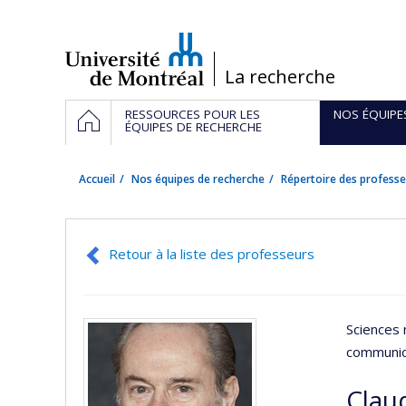
Passer
au
contenu
/
La recherche
Navigation
ACCUEIL
RESSOURCES POUR LES
NOS ÉQUIPE
principale
ÉQUIPES DE RECHERCHE
Accueil
Nos équipes de recherche
Répertoire des professe
Retour à la liste des professeurs
Sciences 
communic
Clau