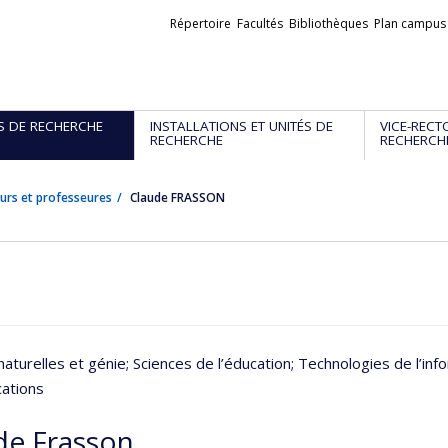
Liens
Répertoire
Facultés
Bibliothèques
Plan campus
externes
S DE RECHERCHE
INSTALLATIONS ET UNITÉS DE
VICE-RECT
RECHERCHE
RECHERCH
urs et professeures
Claude FRASSON
naturelles et génie
; Sciences de l’éducation
; Technologies de l’inf
ations
de Frasson