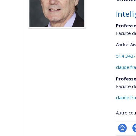
Intell
Professe
Faculté d
André-Ai
514 343
claude.f
Professe
Faculté d
claude.f
Autre cour