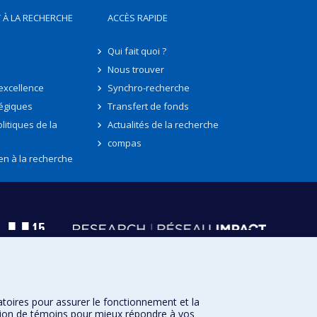
 À LA RECHERCHE
ACCÈS RAPIDE
Qui fait quoi ?
Nous trouver
'excellence
Synchro-recherche
tégiques
Transfert de fonds
litiques de la
Actualités de la recherche
compas
en à la recherche
atoires pour assurer le fonctionnement et la
sation de témoins pour mieux répondre à vos