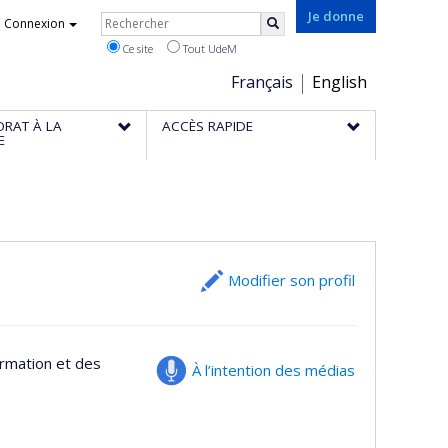
Rechercher
Je donne
Connexion
Rechercher
Ce site
Tout UdeM
Choix
Français
English
de
ORAT À LA
ACCÈS RAPIDE
la
E
langue
Modifier son profil
ormation et des
À l’intention des médias