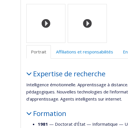
Page
G
Médias
professi
S
(faculté
Portrait
Affiliations et responsabilités
En
Portrait
Expertise de recherche
Intelligence émotionnelle. Apprentissage à distance. 
pédagogiques. Nouvelles technologies de l’informat
d’apprentissage. Agents intelligents sur internet.
Formation
1981
— Doctorat d'État —
Informatique
—
U