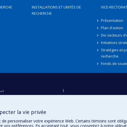
HERCHE
INSTALLATIONS ET UNITÉS DE
VICE-RECTORAT
RECHERCHE
Présentation
Plan d'action
Dix secteurs d
Initiatives stra
Stratégies et po
recherche
Fonds de souti
oi?
ver
e
ecter la vie privée
té
t de personnaliser votre expérience Web. Certains témoins sont oblig
ent vos préférences. En acceptant tout, vous consentez à notre utili