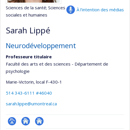
Sciences de la santé
; Sciences
À l’intention des médias
sociales et humaines
Sarah Lippé
Neurodéveloppement
Professeure titulaire
Faculté des arts et des sciences - Département de
psychologie
Marie-Victorin
, local F-430-1
514 343-6111 #46040
sarah.lippe@umontreal.ca
Page
Site
Autre