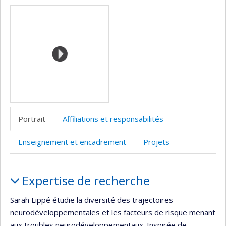
Médias
professionnelle
web
site
(faculté,département,école)
de
web
l’unité
de
recherche
Portrait
Affiliations et responsabilités
Enseignement et encadrement
Projets
Portrait
Expertise de recherche
Sarah Lippé étudie la diversité des trajectoires
neurodéveloppementales et les facteurs de risque menant
aux troubles neurodéveloppementaux. Inspirée de