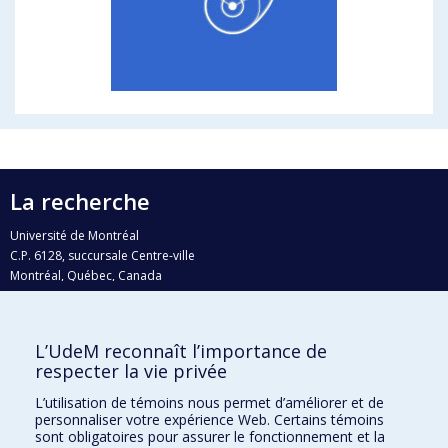
La recherche
Université de Montréal
C.P. 6128, succursale Centre-ville
Montréal, Québec, Canada
H3C 3J7
Courriel:
recherche@umontreal.ca
L’UdeM reconnaît l’importance de
Qui fait quoi?
respecter la vie privée
Nous trouver
L’utilisation de témoins nous permet d’améliorer et de
personnaliser votre expérience Web. Certains témoins
Plan du site
sont obligatoires pour assurer le fonctionnement et la