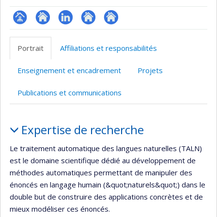
Page
Site
LinkedIn
Autre
Autre
professionnelle
web
site
site
Portrait
Affiliations et responsabilités
(faculté,département,école)
de
web
web
l’unité
Enseignement et encadrement
Projets
de
recherche
Publications et communications
Portrait
Expertise de recherche
Le traitement automatique des langues naturelles (TALN)
est le domaine scientifique dédié au développement de
méthodes automatiques permettant de manipuler des
énoncés en langage humain (&quot;naturels&quot;) dans le
double but de construire des applications concrètes et de
mieux modéliser ces énoncés.