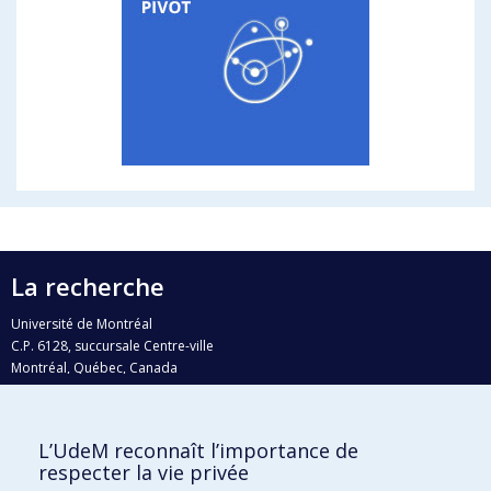
La recherche
Université de Montréal
C.P. 6128, succursale Centre-ville
Montréal, Québec, Canada
H3C 3J7
Courriel:
recherche@umontreal.ca
L’UdeM reconnaît l’importance de
Qui fait quoi?
respecter la vie privée