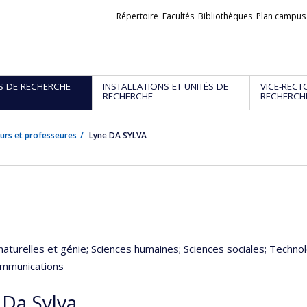
Liens
Répertoire
Facultés
Bibliothèques
Plan campus
externes
S DE RECHERCHE
INSTALLATIONS ET UNITÉS DE
VICE-RECT
RECHERCHE
RECHERCH
urs et professeures
Lyne DA SYLVA
naturelles et génie
; Sciences humaines
; Sciences sociales
; Technol
ommunications
 Da Sylva