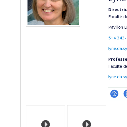
Directri
Faculté d
Pavillon 
514 343
lyne.da.s
Professe
Faculté d
lyne.da.s
Page
C
Médias
professi
(faculté