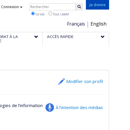
Rechercher
Je donne
Connexion
Rechercher
Ce site
Tout UdeM
Choix
Français
English
de
ORAT À LA
ACCÈS RAPIDE
la
E
langue
Modifier son profil
ogies de l’information
À l’intention des médias