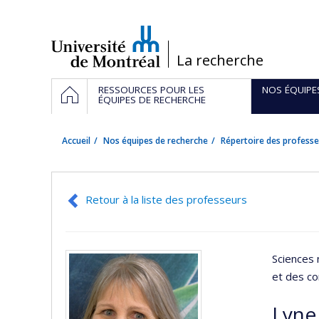
Passer
au
contenu
/
La recherche
Navigation
ACCUEIL
RESSOURCES POUR LES
NOS ÉQUIPE
principale
ÉQUIPES DE RECHERCHE
Accueil
Nos équipes de recherche
Répertoire des professe
Retour à la liste des professeurs
Sciences 
et des c
Lyne