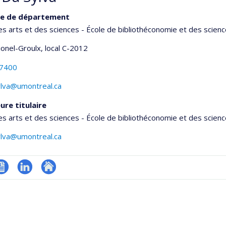
ce de département
es arts et des sciences - École de bibliothéconomie et des scienc
Lionel-Groulx
, local C-2012
-7400
ylva@umontreal.ca
ure titulaire
es arts et des sciences - École de bibliothéconomie et des scienc
ylva@umontreal.ca
V
LinkedIn
Autre
onnelle
site
,département,école)
web