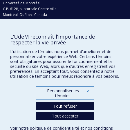
Université de Montréal
C.P. 6128, succursale Centre-ville
Montréal, Québec, Canada
H3C 3J7
Courriel:
recherche@umontreal.ca
L’UdeM reconnaît l’importance de
respecter la vie privée
Qui fait quoi?
Nous trouver
L’utilisation de témoins nous permet d’améliorer et de
personnaliser votre expérience Web. Certains témoins
Plan du site
sont obligatoires pour assurer le fonctionnement et la
sécurité du site Web, alors que d’autres enregistrent vos
Accessibilité
préférences. En acceptant tout, vous consentez à notre
utilisation de témoins pour mieux répondre à vos besoins.
Personnaliser les
>
témoins
Tout refuser
Tout accepter
Confidentialité
Voir notre
politique de confidentialité
et nos
conditions