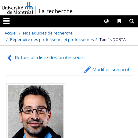
Passer
/
La recherche
au
contenu
Langues
Liens 
R
Menu
Accueil
Nos équipes de recherche
Répertoire des professeurs et professeures
Tomás DORTA
Retour à la liste des professeurs
Modifier son profil