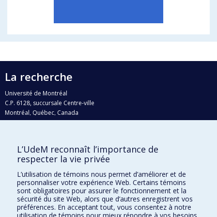
La recherche
Université de Montréal
C.P. 6128, succursale Centre-ville
Montréal, Québec, Canada
H3C 3J7
Courriel:
recherche@umontreal.ca
L’UdeM reconnaît l’importance de
Qui fait quoi?
respecter la vie privée
Nous trouver
L’utilisation de témoins nous permet d’améliorer et de
personnaliser votre expérience Web. Certains témoins
Plan du site
sont obligatoires pour assurer le fonctionnement et la
sécurité du site Web, alors que d’autres enregistrent vos
Accessibilité
préférences. En acceptant tout, vous consentez à notre
utilisation de témoins pour mieux répondre à vos besoins.