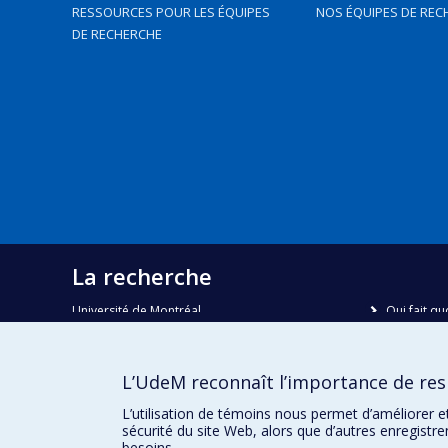
RESSOURCES POUR LES ÉQUIPES
NOS ÉQUIPES DE REC
DE RECHERCHE
La recherche
Université de Montréal
Qui fait qu
C.P. 6128, succursale Centre-ville
Nous trou
Montréal, Québec, Canada
H3C 3J7
Plan du sit
L’UdeM reconnaît l’importance de resp
Accessibili
Courriel:
recherche@umontreal.ca
L’utilisation de témoins nous permet d’améliorer e
sécurité du site Web, alors que d’autres enregistr
besoins.