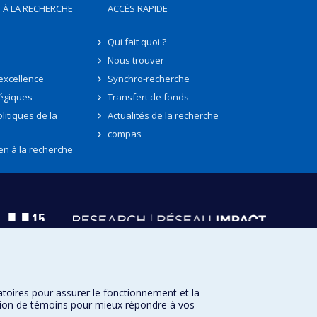
 À LA RECHERCHE
ACCÈS RAPIDE
Qui fait quoi ?
Nous trouver
'excellence
Synchro-recherche
tégiques
Transfert de fonds
litiques de la
Actualités de la recherche
compas
en à la recherche
atoires pour assurer le fonctionnement et la
sation de témoins pour mieux répondre à vos