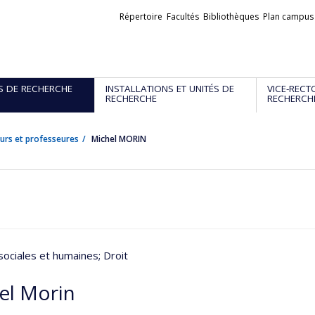
Liens
Répertoire
Facultés
Bibliothèques
Plan campus
externes
S DE RECHERCHE
INSTALLATIONS ET UNITÉS DE
VICE-RECT
RECHERCHE
RECHERCH
urs et professeures
Michel MORIN
sociales et humaines
; Droit
el Morin