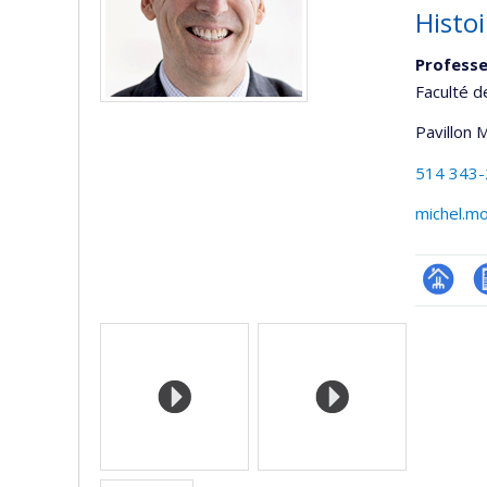
Histo
Professe
Faculté d
Pavillon 
514 343
michel.m
Page
C
Médias
professi
(faculté