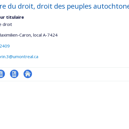
ire du droit, droit des peuples autochton
ur titulaire
e droit
Maximilien-Caron
, local A-7424
-2409
orin.3@umontreal.ca
V
CV
Autre
onnelle
en
site
,département,école)
anglais
web