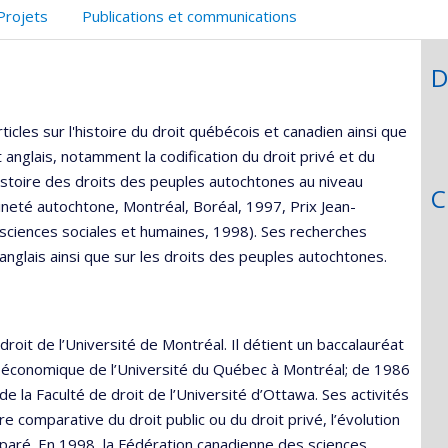
Projets
Publications et communications
D
cles sur l'histoire du droit québécois et canadien ainsi que
t anglais, notamment la codification du droit privé et du
'histoire des droits des peuples autochtones au niveau
C
aineté autochtone, Montréal, Boréal, 1997, Prix Jean-
sciences sociales et humaines, 1998). Ses recherches
t anglais ainsi que sur les droits des peuples autochtones.
 droit de l’Université de Montréal. Il détient un baccalauréat
en économique de l’Université du Québec à Montréal; de 1986
l de la Faculté de droit de l’Université d’Ottawa. Ses activités
e comparative du droit public ou du droit privé, l’évolution
paré. En 1998, la Fédération canadienne des sciences