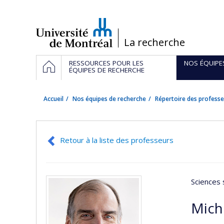
Passer
au
contenu
/
La recherche
Navigation
ACCUEIL
RESSOURCES POUR LES
NOS ÉQUIPE
principale
ÉQUIPES DE RECHERCHE
Accueil
Nos équipes de recherche
Répertoire des professe
Retour à la liste des professeurs
Sciences 
Mich