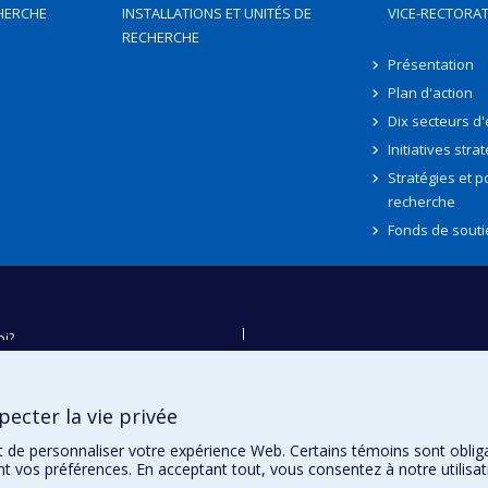
HERCHE
INSTALLATIONS ET UNITÉS DE
VICE-RECTORAT
RECHERCHE
Présentation
Plan d'action
Dix secteurs d
Initiatives stra
Stratégies et po
recherche
Fonds de souti
oi?
ver
e
ecter la vie privée
té
t de personnaliser votre expérience Web. Certains témoins sont oblig
ent vos préférences. En acceptant tout, vous consentez à notre utili