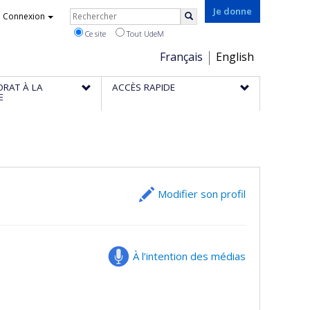
Rechercher
Je donne
Connexion
Rechercher
Ce site
Tout UdeM
Choix
Français
English
de
ORAT À LA
ACCÈS RAPIDE
la
E
langue
Modifier son profil
À l’intention des médias