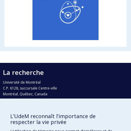
La recherche
Université de Montréal
C.P. 6128, succursale Centre-ville
Montréal, Québec, Canada
H3C 3J7
Courriel:
recherche@umontreal.ca
L’UdeM reconnaît l’importance de
respecter la vie privée
Qui fait quoi?
Nous trouver