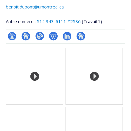
benoit.dupont@umontreal.ca
Autre numéro :
514 343-6111 #2586
(Travail 1)
Page
Site
Blogue
Wiki
LinkedIn
Autre
Médias
professionnelle
web
site
(faculté,département,école)
de
web
l’unité
de
recherche