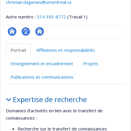
christian.dagenais@umontreal.ca
Autre numéro :
514 393-8772
(Travail 1)
ResearchGate
Page
Site
professionnelle
web
Portrait
Affiliations et responsabilités
(faculté,département,école)
de
l’unité
Enseignement et encadrement
Projets
de
recherche
Publications et communications
Portrait
Expertise de recherche
Domaines d’activités en lien avec le transfert de
connaissances :
Recherche sur le transfert de connaissances