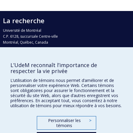
La recherche
Université de Montréal
C.P. 6128, succursale Centre-ville
Montréal, Québec, Canada
H3C 3J7
Courriel:
recherche@umontreal.ca
L’UdeM reconnaît l’importance de
Qui fait quoi?
respecter la vie privée
Nous trouver
L’utilisation de témoins nous permet d’améliorer et de
personnaliser votre expérience Web. Certains témoins
Plan du site
sont obligatoires pour assurer le fonctionnement et la
sécurité du site Web, alors que d’autres enregistrent vos
Accessibilité
préférences. En acceptant tout, vous consentez à notre
utilisation de témoins pour mieux répondre à vos besoins.
Personnaliser les
>
témoins