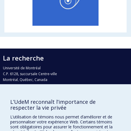
La recherche
Université de Montréal
C.P. 6128, succursale Centre-ville
Montréal, Québec, Canada
H3C 3J7
Courriel:
recherche@umontreal.ca
L’UdeM reconnaît l’importance de
respecter la vie privée
Qui fait quoi?
Nous trouver
L’utilisation de témoins nous permet d’améliorer et de
personnaliser votre expérience Web. Certains témoins
Plan du site
sont obligatoires pour assurer le fonctionnement et la