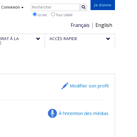
Rechercher
Je donne
Connexion
Rechercher
Ce site
Tout UdeM
Choix
Français
English
de
ORAT À LA
ACCÈS RAPIDE
la
E
langue
Modifier son profil
À l’intention des médias