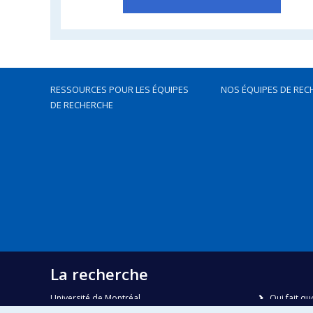
RESSOURCES POUR LES ÉQUIPES
NOS ÉQUIPES DE REC
DE RECHERCHE
La recherche
Université de Montréal
Qui fait qu
C.P. 6128, succursale Centre-ville