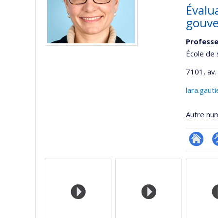
Évalu
gouve
Profess
École de 
7101, av.
lara.gaut
Autre nu
Researc
P
Médias
p
(