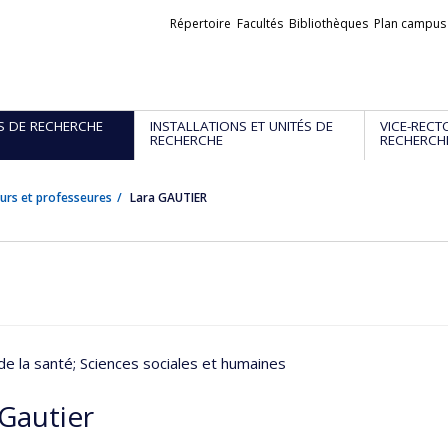
Liens
Répertoire
Facultés
Bibliothèques
Plan campus
externes
S DE RECHERCHE
INSTALLATIONS ET UNITÉS DE
VICE-RECT
RECHERCHE
RECHERCH
urs et professeures
Lara GAUTIER
de la santé
; Sciences sociales et humaines
 Gautier