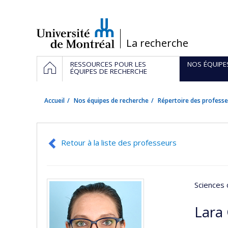
Passer
au
contenu
/
La recherche
Navigation
ACCUEIL
RESSOURCES POUR LES
NOS ÉQUIPE
principale
ÉQUIPES DE RECHERCHE
Accueil
Nos équipes de recherche
Répertoire des professe
Retour à la liste des professeurs
Sciences 
Lara