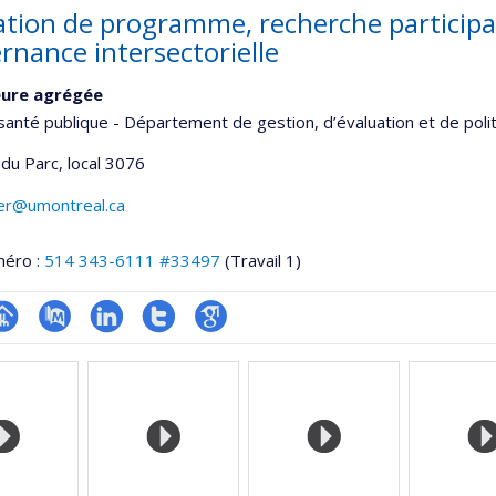
ation de programme, recherche participat
rnance intersectorielle
eure agrégée
santé publique - Département de gestion, d’évaluation et de poli
 du Parc
, local 3076
ier@umontreal.ca
méro :
514 343-6111 #33497
(Travail 1)
hGate
age
PubMed
LinkedIn
Compte
Google
rofessionnelle
Twitter
Scholar
faculté,département,école)