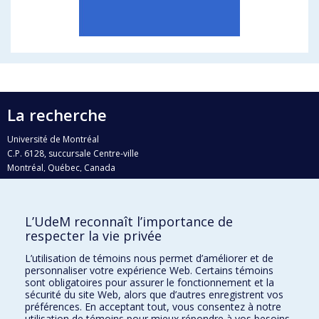
La recherche
Université de Montréal
C.P. 6128, succursale Centre-ville
Montréal, Québec, Canada
H3C 3J7
Courriel:
recherche@umontreal.ca
L’UdeM reconnaît l’importance de
Qui fait quoi?
respecter la vie privée
Nous trouver
L’utilisation de témoins nous permet d’améliorer et de
personnaliser votre expérience Web. Certains témoins
Plan du site
sont obligatoires pour assurer le fonctionnement et la
sécurité du site Web, alors que d’autres enregistrent vos
Accessibilité
préférences. En acceptant tout, vous consentez à notre
utilisation de témoins pour mieux répondre à vos besoins.