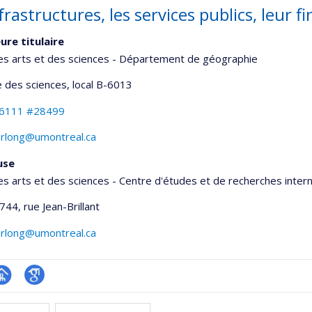
frastructures, les services publics, leur 
ure titulaire
es arts et des sciences - Département de géographie
 des sciences
, local B-6013
-6111 #28499
urlong@umontreal.ca
use
es arts et des sciences - Centre d'études et de recherches inter
744, rue Jean-Brillant
urlong@umontreal.ca
hGate
age
Google
rofessionnelle
Scholar