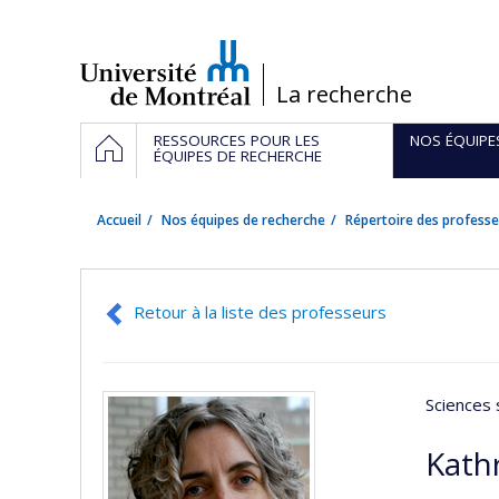
Passer
au
contenu
/
La recherche
Navigation
ACCUEIL
RESSOURCES POUR LES
NOS ÉQUIPE
principale
ÉQUIPES DE RECHERCHE
Accueil
Nos équipes de recherche
Répertoire des professe
Retour à la liste des professeurs
Sciences 
Kath