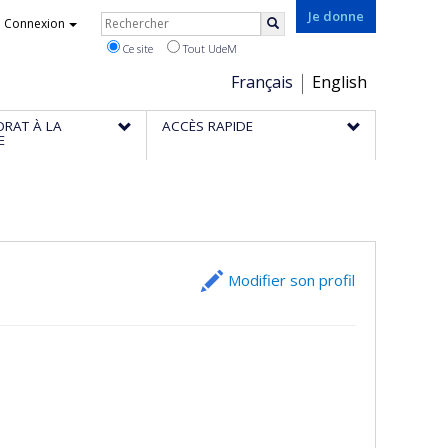
Rechercher
Je donne
Connexion
Rechercher
Ce site
Tout UdeM
Choix
Français
English
de
ORAT À LA
ACCÈS RAPIDE
la
E
langue
Modifier son profil