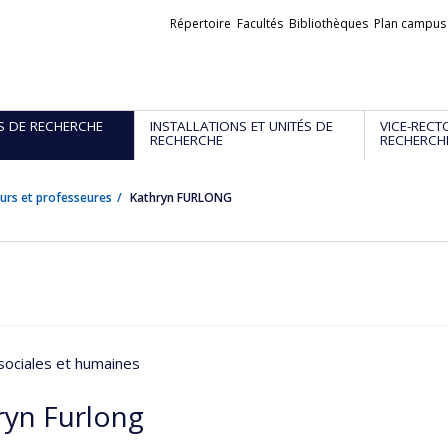
Liens
Répertoire
Facultés
Bibliothèques
Plan campus
externes
S DE RECHERCHE
INSTALLATIONS ET UNITÉS DE
VICE-RECT
RECHERCHE
RECHERCH
urs et professeures
Kathryn FURLONG
sociales et humaines
ryn Furlong