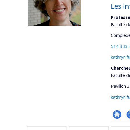
Les in
Professe
Faculté d
Complexe
514 343
kathryn.f
Cherche
Faculté d
Pavillon 3
kathryn.f
Researc
P
Médias
p