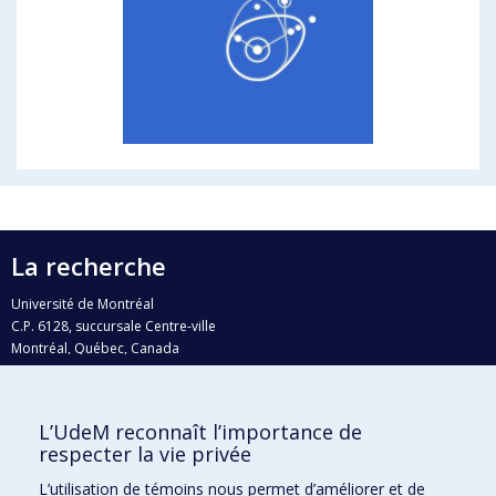
La recherche
Université de Montréal
C.P. 6128, succursale Centre-ville
Montréal, Québec, Canada
H3C 3J7
Courriel:
recherche@umontreal.ca
L’UdeM reconnaît l’importance de
Qui fait quoi?
respecter la vie privée
Nous trouver
L’utilisation de témoins nous permet d’améliorer et de