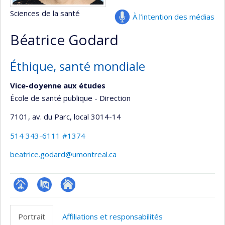
Sciences de la santé
À l’intention des médias
Béatrice Godard
Éthique, santé mondiale
Vice-doyenne aux études
École de santé publique - Direction
7101, av. du Parc
, local 3014-14
514 343-6111 #1374
beatrice.godard@umontreal.ca
Page
PubMed
Autre
professionnelle
site
Portrait
Affiliations et responsabilités
(faculté,département,école)
web