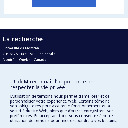
La recherche
Université de Montréal
C.P. 6128, succursale Centre-ville
Montréal, Québec, Canada
H3C 3J7
Courriel:
recherche@umontreal.ca
L’UdeM reconnaît l’importance de
Qui fait quoi?
respecter la vie privée
Nous trouver
L’utilisation de témoins nous permet d’améliorer et de
personnaliser votre expérience Web. Certains témoins
Plan du site
sont obligatoires pour assurer le fonctionnement et la
sécurité du site Web, alors que d’autres enregistrent vos
Accessibilité
préférences. En acceptant tout, vous consentez à notre
utilisation de témoins pour mieux répondre à vos besoins.