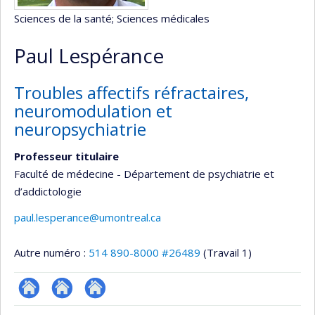
Sciences de la santé
; Sciences médicales
Paul Lespérance
Troubles affectifs réfractaires,
neuromodulation et
neuropsychiatrie
Professeur titulaire
Faculté de médecine - Département de psychiatrie et
d’addictologie
paul.lesperance@umontreal.ca
Autre numéro :
514 890-8000 #26489
(Travail 1)
ResearchGate
Site
Autre