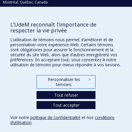
Montréal, Québec, Canada
H3C 3J7
Courriel:
recherche@umontreal.ca
L’UdeM reconnaît l’importance de
Qui fait quoi?
respecter la vie privée
Nous trouver
L’utilisation de témoins nous permet d’améliorer et de
personnaliser votre expérience Web. Certains témoins
Plan du site
sont obligatoires pour assurer le fonctionnement et la
sécurité du site Web, alors que d’autres enregistrent vos
Accessibilité
préférences. En acceptant tout, vous consentez à notre
utilisation de témoins pour mieux répondre à vos besoins.
Personnaliser les
>
témoins
Tout refuser
Tout accepter
Confidentialité
Voir notre
politique de confidentialité
et nos
conditions
Conditions d’utilisation
d’utilisation
.
Paramètres des témoins