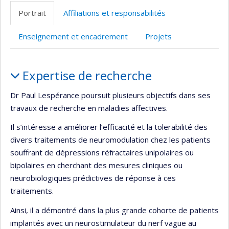
web
site
Portrait
Affiliations et responsabilités
de
web
l’unité
Enseignement et encadrement
Projets
de
recherche
Portrait
Expertise de recherche
Dr Paul Lespérance poursuit plusieurs objectifs dans ses
travaux de recherche en maladies affectives.
Il s’intéresse a améliorer l’efficacité et la tolerabilité des
divers traitements de neuromodulation chez les patients
souffrant de dépressions réfractaires unipolaires ou
bipolaires en cherchant des mesures cliniques ou
neurobiologiques prédictives de réponse à ces
traitements.
Ainsi, il a démontré dans la plus grande cohorte de patients
implantés avec un neurostimulateur du nerf vague au