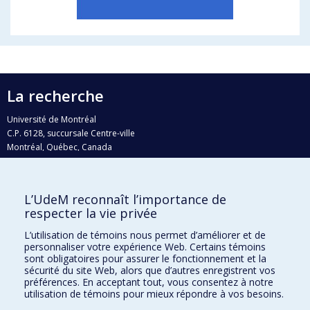
La recherche
Université de Montréal
C.P. 6128, succursale Centre-ville
Montréal, Québec, Canada
H3C 3J7
Courriel:
recherche@umontreal.ca
L’UdeM reconnaît l’importance de
respecter la vie privée
Qui fait quoi?
Nous trouver
L’utilisation de témoins nous permet d’améliorer et de
personnaliser votre expérience Web. Certains témoins
Plan du site
sont obligatoires pour assurer le fonctionnement et la
sécurité du site Web, alors que d’autres enregistrent vos
Accessibilité
préférences. En acceptant tout, vous consentez à notre
utilisation de témoins pour mieux répondre à vos besoins.