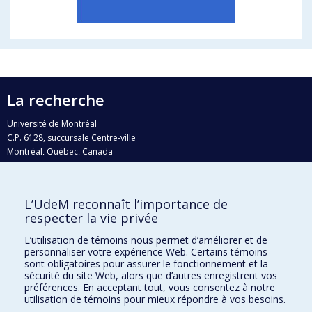
La recherche
Université de Montréal
C.P. 6128, succursale Centre-ville
Montréal, Québec, Canada
H3C 3J7
Courriel:
recherche@umontreal.ca
L’UdeM reconnaît l’importance de
respecter la vie privée
Qui fait quoi?
Nous trouver
L’utilisation de témoins nous permet d’améliorer et de
personnaliser votre expérience Web. Certains témoins
Plan du site
sont obligatoires pour assurer le fonctionnement et la
sécurité du site Web, alors que d’autres enregistrent vos
Accessibilité
préférences. En acceptant tout, vous consentez à notre
utilisation de témoins pour mieux répondre à vos besoins.