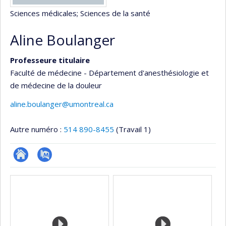
Sciences médicales
; Sciences de la santé
Aline Boulanger
Professeure titulaire
Faculté de médecine - Département d'anesthésiologie et
de médecine de la douleur
aline.boulanger@umontreal.ca
Autre numéro :
514 890-8455
(Travail 1)
Site
PubMed
Médias
web
de
l’unité
de