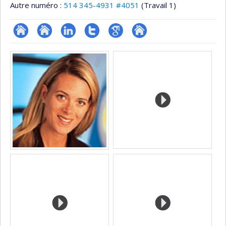
Autre numéro :
514 345-4931 #4051
(Travail 1)
ResearchGate
Site
LinkedIn
Compte
Google
Autre
Médias
web
Twitter
Scholar
site
de
web
l’unité
de
recherche