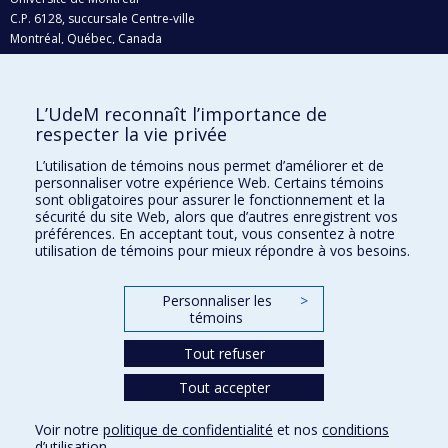
C.P. 6128, succursale Centre-ville
Montréal, Québec, Canada
H3C 3J7
Courriel:
recherche@umontreal.ca
L’UdeM reconnaît l’importance de
respecter la vie privée
Qui fait quoi?
Nous trouver
L’utilisation de témoins nous permet d’améliorer et de
personnaliser votre expérience Web. Certains témoins
Plan du site
sont obligatoires pour assurer le fonctionnement et la
sécurité du site Web, alors que d’autres enregistrent vos
Accessibilité
préférences. En acceptant tout, vous consentez à notre
utilisation de témoins pour mieux répondre à vos besoins.
Personnaliser les
>
témoins
Tout refuser
Tout accepter
Confidentialité
Voir notre
politique de confidentialité
et nos
conditions
Conditions d’utilisation
d’utilisation
.