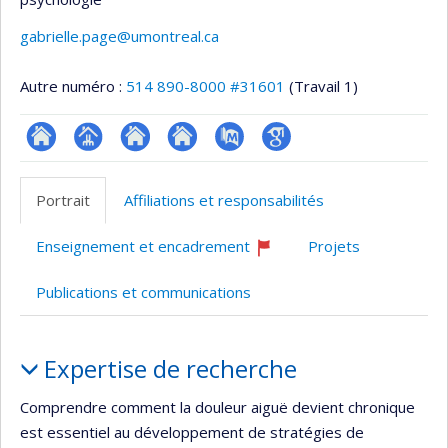
gabrielle.page@umontreal.ca
Autre numéro :
514 890-8000 #31601
(Travail 1)
ResearchGate
Page
Site
Site
PubMed
Google
professionnelle
web
web
Scholar
Portrait
Affiliations et responsabilités
(faculté,département,école)
de
de
l’unité
l’unité
Enseignement et encadrement
Projets
de
de
Ce
professeur
recherche
recherche
Publications et communications
recrute
Portrait
Expertise de recherche
Comprendre comment la douleur aiguë devient chronique
est essentiel au développement de stratégies de