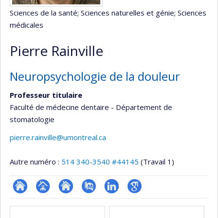
Sciences de la santé
; Sciences naturelles et génie
; Sciences
médicales
Pierre Rainville
Neuropsychologie de la douleur
Professeur titulaire
Faculté de médecine dentaire - Département de
stomatologie
pierre.rainville@umontreal.ca
Autre numéro :
514 340-3540 #44145
(Travail 1)
ResearchGate
Page
Site
PubMed
LinkedIn
Google
Médias
professionnelle
web
Scholar