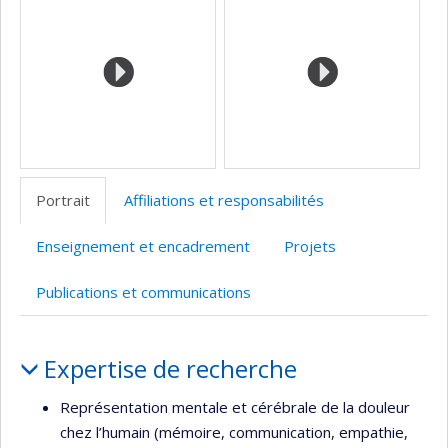
(faculté,département,école)
de
l’unité
de
recherche
Portrait
Affiliations et responsabilités
Enseignement et encadrement
Projets
Publications et communications
Portrait
Expertise de recherche
Représentation mentale et cérébrale de la douleur
chez l’humain (mémoire, communication, empathie,