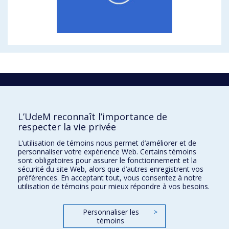
La recherche
Université de Montréal
L’UdeM reconnaît l’importance de
C.P. 6128, succursale Centre-ville
respecter la vie privée
Montréal, Québec, Canada
H3C 3J7
L’utilisation de témoins nous permet d’améliorer et de
personnaliser votre expérience Web. Certains témoins
Courriel:
recherche@umontreal.ca
sont obligatoires pour assurer le fonctionnement et la
sécurité du site Web, alors que d’autres enregistrent vos
Qui fait quoi?
préférences. En acceptant tout, vous consentez à notre
utilisation de témoins pour mieux répondre à vos besoins.
Nous trouver
Plan du site
Personnaliser les
>
témoins
Accessibilité