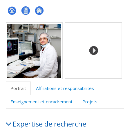
Page
CV
Autre
Médias
professionnelle
site
(faculté,département,école)
web
Portrait
Affiliations et responsabilités
Enseignement et encadrement
Projets
Portrait
Expertise de recherche