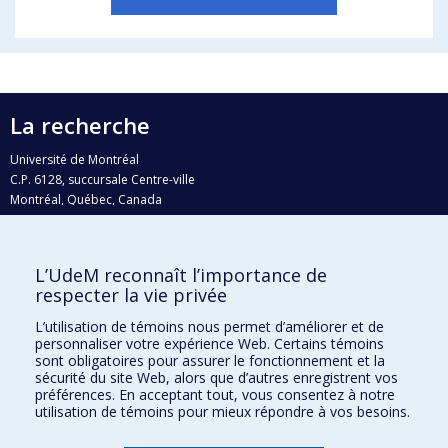
La recherche
Université de Montréal
C.P. 6128, succursale Centre-ville
Montréal, Québec, Canada
H3C 3J7
Courriel:
recherche@umontreal.ca
L’UdeM reconnaît l’importance de
Qui fait quoi?
respecter la vie privée
Nous trouver
L’utilisation de témoins nous permet d’améliorer et de
personnaliser votre expérience Web. Certains témoins
Plan du site
sont obligatoires pour assurer le fonctionnement et la
sécurité du site Web, alors que d’autres enregistrent vos
Accessibilité
préférences. En acceptant tout, vous consentez à notre
utilisation de témoins pour mieux répondre à vos besoins.