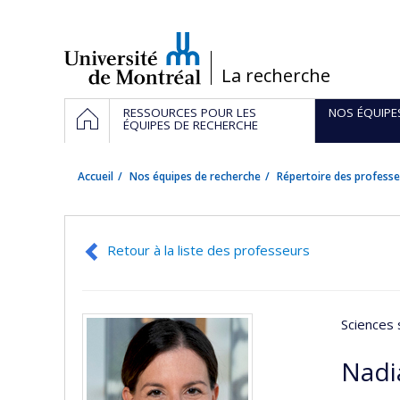
Passer
au
contenu
/
La recherche
Navigation
ACCUEIL
RESSOURCES POUR LES
NOS ÉQUIPE
principale
ÉQUIPES DE RECHERCHE
Accueil
Nos équipes de recherche
Répertoire des professe
Retour à la liste des professeurs
Sciences 
Nadi