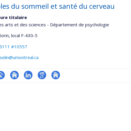
les du sommeil et santé du cerveau
ure titulaire
es arts et des sciences - Département de psychologie
torin
, local F-430-5
-6111 #10557
selin@umontreal.ca
hGate
age
Site
LinkedIn
Google
Autre
rofessionnelle
web
Scholar
site
faculté,département,école)
de
web
l’unité
de
recherche