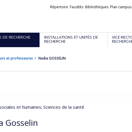
Liens
Répertoire
Facultés
Bibliothèques
Plan campus
externes
S DE RECHERCHE
INSTALLATIONS ET UNITÉS DE
VICE-RECT
RECHERCHE
RECHERCH
urs et professeures
Nadia GOSSELIN
sociales et humaines
; Sciences de la santé
a Gosselin