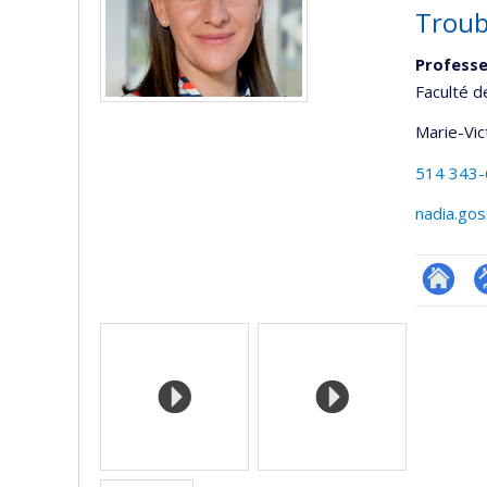
Troub
Professe
Faculté d
Marie-Vic
514 343
nadia.gos
Researc
P
Médias
p
(