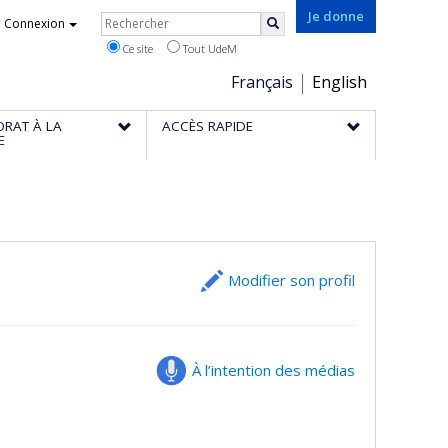
Rechercher
Je donne
Connexion
Rechercher
Ce site
Tout UdeM
Choix
Français
English
de
ORAT À LA
ACCÈS RAPIDE
la
E
langue
Modifier son profil
À l’intention des médias