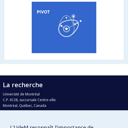
La recherche
Université de Montréal
C.P. 6128, succursale Centre-ville
Montréal, Québec, Canada
H3C 3J7
Courriel:
recherche@umontreal.ca
L’UdeM reconnaît l’importance de