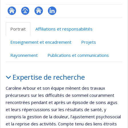
ResearchGate
Page
Site
LinkedIn
professionnelle
web
Portrait
Affiliations et responsabilités
(faculté,département,école)
de
l’unité
Enseignement et encadrement
Projets
de
recherche
Rayonnement
Publications et communications
Portrait
Expertise de recherche
Caroline Arbour et son équipe mènent des travaux
précurseurs sur les difficultés de sommeil couramment
rencontrées pendant et après un épisode de soins aigus
et leurs répercussions sur les résultats de santé, y
compris la gestion de la douleur, l’ajustement psychosocial
et la reprise des activités. Compte tenu des liens étroits