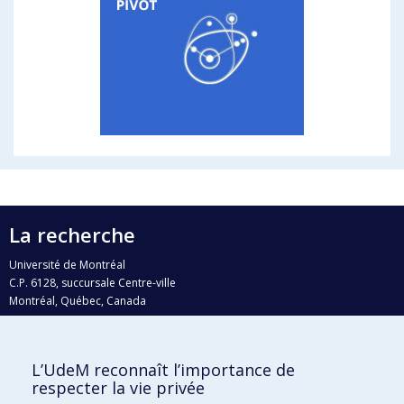
La recherche
Université de Montréal
C.P. 6128, succursale Centre-ville
Montréal, Québec, Canada
H3C 3J7
Courriel:
recherche@umontreal.ca
L’UdeM reconnaît l’importance de
Qui fait quoi?
respecter la vie privée