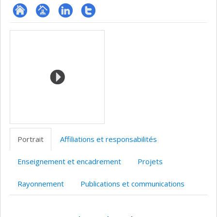
ResearchGate
Page
LinkedIn
Compte
Médias
professionnelle
Twitter
(faculté,département,école)
Portrait
Affiliations et responsabilités
Enseignement et encadrement
Projets
Rayonnement
Publications et communications
Portrait