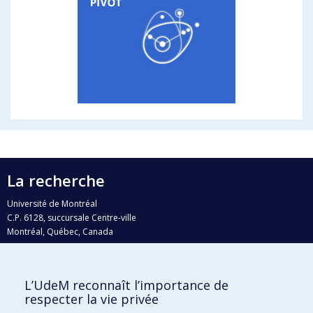
La recherche
Université de Montréal
C.P. 6128, succursale Centre-ville
Montréal, Québec, Canada
H3C 3J7
Courriel:
recherche@umontreal.ca
L’UdeM reconnaît l’importance de
Qui fait quoi?
respecter la vie privée