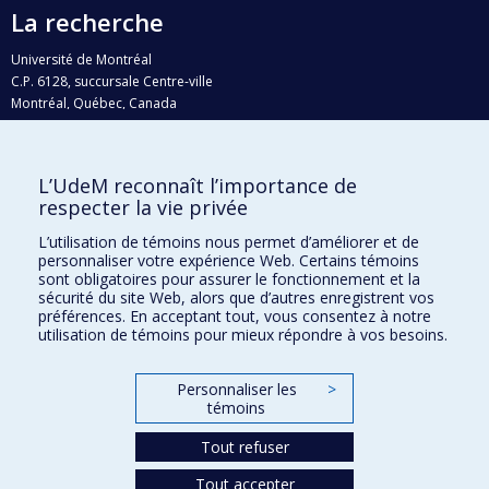
La recherche
Université de Montréal
C.P. 6128, succursale Centre-ville
Montréal, Québec, Canada
H3C 3J7
Courriel:
recherche@umontreal.ca
L’UdeM reconnaît l’importance de
Qui fait quoi?
respecter la vie privée
Nous trouver
L’utilisation de témoins nous permet d’améliorer et de
personnaliser votre expérience Web. Certains témoins
Plan du site
sont obligatoires pour assurer le fonctionnement et la
sécurité du site Web, alors que d’autres enregistrent vos
Accessibilité
préférences. En acceptant tout, vous consentez à notre
utilisation de témoins pour mieux répondre à vos besoins.
Personnaliser les
>
témoins
Tout refuser
Tout accepter