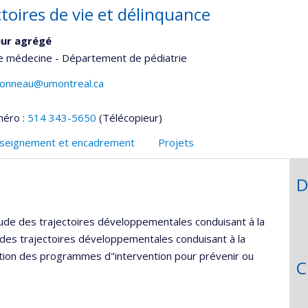
toires de vie et délinquance
eur agrégé
de médecine - Département de pédiatrie
bonneau@umontreal.ca
méro :
514 343-5650
(Télécopieur)
seignement et encadrement
Projets
D
étude des trajectoires développementales conduisant à la
de des trajectoires développementales conduisant à la
luation des programmes d"intervention pour prévenir ou
C