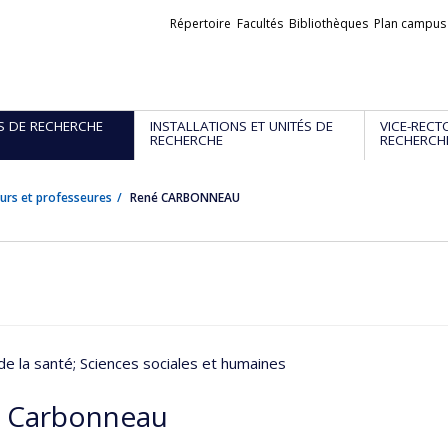
Liens
Répertoire
Facultés
Bibliothèques
Plan campus
externes
S DE RECHERCHE
INSTALLATIONS ET UNITÉS DE
VICE-RECT
RECHERCHE
RECHERCH
urs et professeures
René CARBONNEAU
de la santé
; Sciences sociales et humaines
 Carbonneau