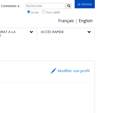
Rechercher
Je donne
Connexion
Rechercher
Ce site
Tout UdeM
Choix
Français
English
de
ORAT À LA
ACCÈS RAPIDE
la
E
langue
Modifier son profil