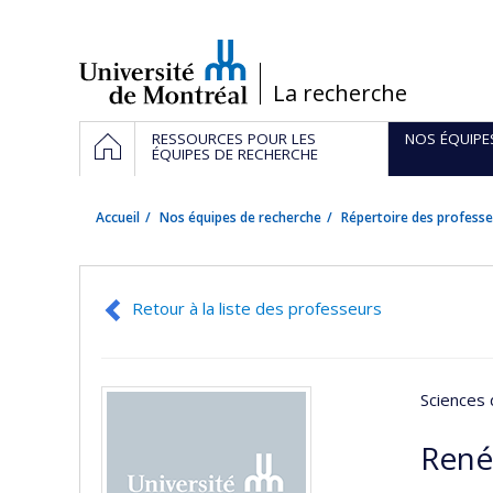
Passer
au
contenu
/
La recherche
Navigation
ACCUEIL
RESSOURCES POUR LES
NOS ÉQUIPE
principale
ÉQUIPES DE RECHERCHE
Accueil
Nos équipes de recherche
Répertoire des professe
Retour à la liste des professeurs
Sciences 
René