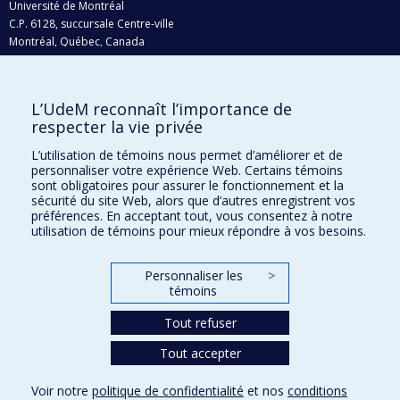
Université de Montréal
C.P. 6128, succursale Centre-ville
Montréal, Québec, Canada
H3C 3J7
Courriel:
recherche@umontreal.ca
L’UdeM reconnaît l’importance de
respecter la vie privée
Qui fait quoi?
Nous trouver
L’utilisation de témoins nous permet d’améliorer et de
personnaliser votre expérience Web. Certains témoins
Plan du site
sont obligatoires pour assurer le fonctionnement et la
sécurité du site Web, alors que d’autres enregistrent vos
Accessibilité
préférences. En acceptant tout, vous consentez à notre
utilisation de témoins pour mieux répondre à vos besoins.
Personnaliser les
>
témoins
Tout refuser
Tout accepter
Confidentialité
Voir notre
politique de confidentialité
et nos
conditions