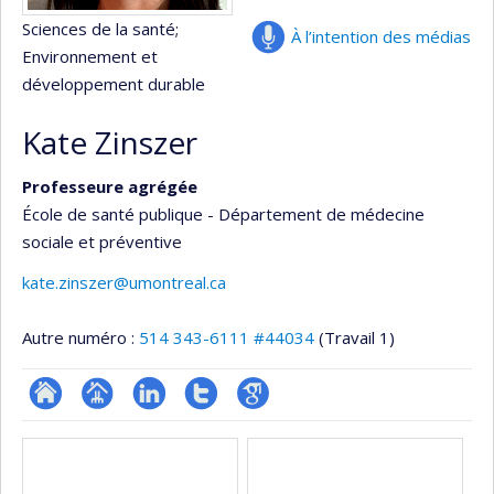
Sciences de la santé
;
À l’intention des médias
Environnement et
développement durable
Kate Zinszer
Professeure agrégée
École de santé publique - Département de médecine
sociale et préventive
kate.zinszer@umontreal.ca
Autre numéro :
514 343-6111 #44034
(Travail 1)
ResearchGate
Page
LinkedIn
Compte
Google
Médias
professionnelle
Twitter
Scholar
(faculté,département,école)