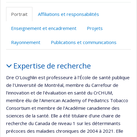
Page
Site
PubMed
Google
Autre
professionnelle
web
Scholar
site
Portrait
Affiliations et responsabilités
(faculté,département,école)
de
web
l’unité
Enseignement et encadrement
Projets
de
recherche
Rayonnement
Publications et communications
Portrait
Expertise de recherche
Dre O'Loughlin est professeure à l'École de santé publique
de l'Université de Montréal, membre du Carrefour de
l'innovation et de l'évaluation en santé du CrCHUM,
membre élu de l'American Academy of Pediatrics Tobacco
Consortium et membre de l'Académie canadienne des
sciences de la santé. Elle a été titulaire d'une chaire de
recherche du Canada de niveau 1 sur les déterminants
précoces des maladies chroniques de 2004 à 2021. Elle