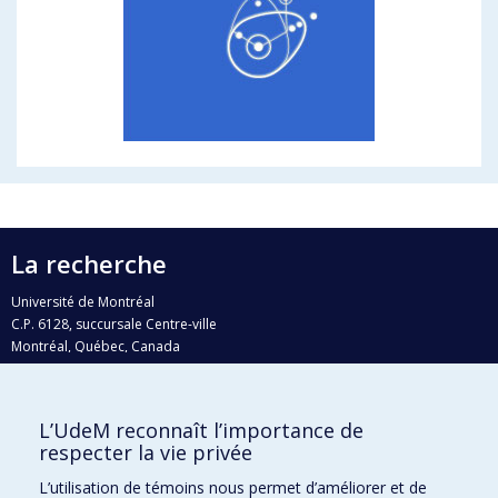
La recherche
Université de Montréal
C.P. 6128, succursale Centre-ville
Montréal, Québec, Canada
H3C 3J7
Courriel:
recherche@umontreal.ca
L’UdeM reconnaît l’importance de
Qui fait quoi?
respecter la vie privée
Nous trouver
L’utilisation de témoins nous permet d’améliorer et de