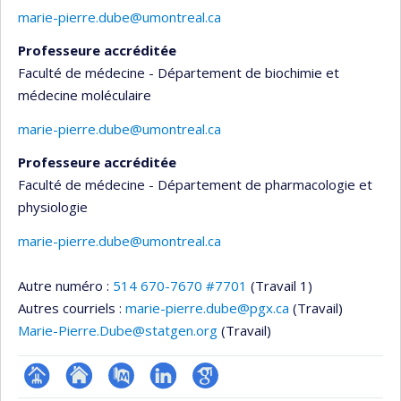
marie-pierre.dube@umontreal.ca
Professeure accréditée
Faculté de médecine - Département de biochimie et
médecine moléculaire
marie-pierre.dube@umontreal.ca
Professeure accréditée
Faculté de médecine - Département de pharmacologie et
physiologie
marie-pierre.dube@umontreal.ca
Autre numéro :
514 670-7670 #7701
(Travail 1)
Autres courriels :
marie-pierre.dube@pgx.ca
(Travail)
Marie-Pierre.Dube@statgen.org
(Travail)
Page
Site
PubMed
LinkedIn
Google