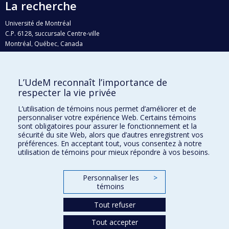
La recherche
Université de Montréal
C.P. 6128, succursale Centre-ville
Montréal, Québec, Canada
H3C 3J7
Courriel:
recherche@umontreal.ca
L’UdeM reconnaît l’importance de
respecter la vie privée
Qui fait quoi?
Nous trouver
L’utilisation de témoins nous permet d’améliorer et de
personnaliser votre expérience Web. Certains témoins
Plan du site
sont obligatoires pour assurer le fonctionnement et la
sécurité du site Web, alors que d’autres enregistrent vos
Accessibilité
préférences. En acceptant tout, vous consentez à notre
utilisation de témoins pour mieux répondre à vos besoins.
Personnaliser les
>
témoins
Tout refuser
Tout accepter