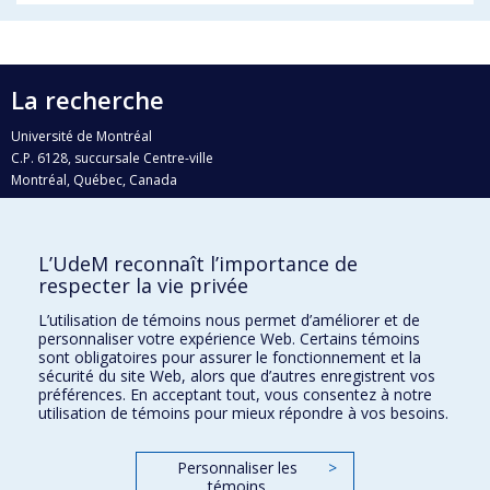
La recherche
Université de Montréal
C.P. 6128, succursale Centre-ville
Montréal, Québec, Canada
H3C 3J7
Courriel:
recherche@umontreal.ca
L’UdeM reconnaît l’importance de
Qui fait quoi?
respecter la vie privée
Nous trouver
L’utilisation de témoins nous permet d’améliorer et de
personnaliser votre expérience Web. Certains témoins
Plan du site
sont obligatoires pour assurer le fonctionnement et la
sécurité du site Web, alors que d’autres enregistrent vos
Accessibilité
préférences. En acceptant tout, vous consentez à notre
utilisation de témoins pour mieux répondre à vos besoins.
Personnaliser les
>
témoins