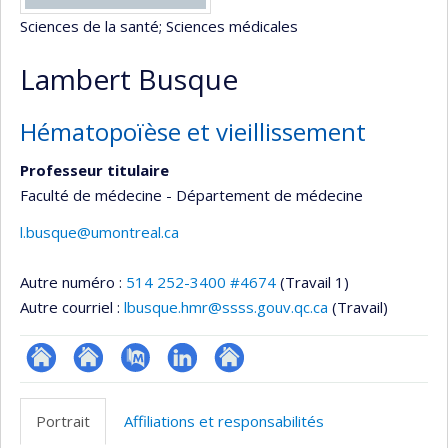
Sciences de la santé
; Sciences médicales
Lambert Busque
Hématopoïèse et vieillissement
Professeur titulaire
Faculté de médecine - Département de médecine
l.busque@umontreal.ca
Autre numéro :
514 252-3400 #4674
(Travail 1)
Autre courriel :
lbusque.hmr@ssss.gouv.qc.ca
(Travail)
ResearchGate
Site
PubMed
LinkedIn
Autre
web
site
Portrait
Affiliations et responsabilités
de
web