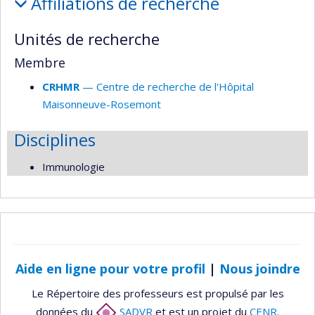
Affiliations de recherche
et
responsabilités
Unités de recherche
Membre
CRHMR
— Centre de recherche de l'Hôpital
Maisonneuve-Rosemont
Disciplines
Immunologie
Aide en ligne pour votre profil
|
Nous joindre
Le Répertoire des professeurs est propulsé par les
données du
SADVR
et est un projet du
CENR
.