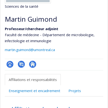
Sciences de la santé
Martin Guimond
Professeur/chercheur adjoint
Faculté de médecine - Département de microbiologie,
infectiologie et immunologie
martin.guimond@umontreal.ca
Page
PubMed
Autre
professionnelle
site
Affiliations et responsabilités
(faculté,département,école)
web
Enseignement et encadrement
Projets
Affiliations