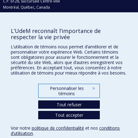
C.P. 6128, succursale Centre-ville
Montréal, Québec, Canada
H3C 3J7
Courriel:
recherche@umontreal.ca
L’UdeM reconnaît l’importance de
Qui fait quoi?
respecter la vie privée
Nous trouver
L’utilisation de témoins nous permet d’améliorer et de
personnaliser votre expérience Web. Certains témoins
Plan du site
sont obligatoires pour assurer le fonctionnement et la
sécurité du site Web, alors que d’autres enregistrent vos
Accessibilité
préférences. En acceptant tout, vous consentez à notre
utilisation de témoins pour mieux répondre à vos besoins.
Personnaliser les
>
témoins
Tout refuser
Tout accepter
Confidentialité
Voir notre
politique de confidentialité
et nos
conditions
Conditions d’utilisation
d’utilisation
.