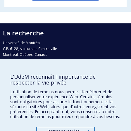
La recherche
Université de Montréal
C.P. 6128, succursale Centre-ville
Montréal, Québec, Canada
H3C 3J7
Courriel:
recherche@umontreal.ca
L’UdeM reconnaît l’importance de
Qui fait quoi?
respecter la vie privée
Nous trouver
L’utilisation de témoins nous permet d’améliorer et de
personnaliser votre expérience Web. Certains témoins
Plan du site
sont obligatoires pour assurer le fonctionnement et la
sécurité du site Web, alors que d’autres enregistrent vos
Accessibilité
préférences. En acceptant tout, vous consentez à notre
utilisation de témoins pour mieux répondre à vos besoins.