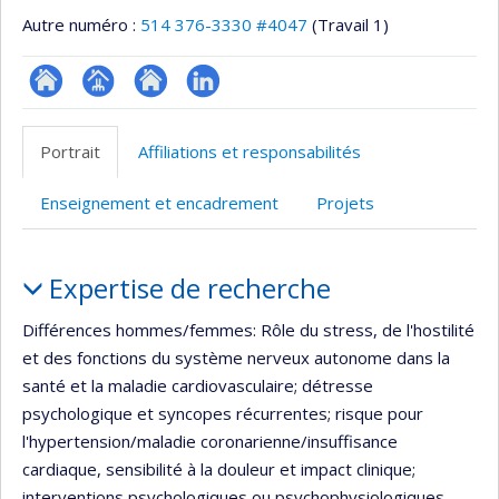
Autre numéro :
514 376-3330 #4047
(Travail 1)
ResearchGate
Page
Site
LinkedIn
professionnelle
web
Portrait
Affiliations et responsabilités
(faculté,département,école)
de
l’unité
Enseignement et encadrement
Projets
de
recherche
Portrait
Expertise de recherche
Différences hommes/femmes: Rôle du stress, de l'hostilité
et des fonctions du système nerveux autonome dans la
santé et la maladie cardiovasculaire; détresse
psychologique et syncopes récurrentes; risque pour
l'hypertension/maladie coronarienne/insuffisance
cardiaque, sensibilité à la douleur et impact clinique;
interventions psychologiques ou psychophysiologiques.