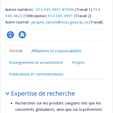
Autres numéros :
514 345-4931 #5556
(Travail 1)
514
345-4822
(Télécopieur)
514 345-4931
(Travail 2)
Autre courriel :
jacques_lacroix@ssss.gouv.qc.ca
(Travail)
Page
Site
professionnelle
web
Portrait
Affiliations et responsabilités
(faculté,département,école)
de
l’unité
Enseignement et encadrement
Projets
de
recherche
Publications et communications
Portrait
Expertise de recherche
Recherches sur les produits sanguins tels que les
concentrés globulaires, ainsi que sur la prévention