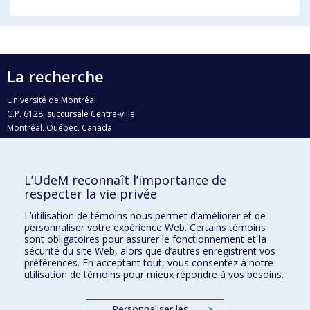
La recherche
Université de Montréal
C.P. 6128, succursale Centre-ville
Montréal, Québec, Canada
H3C 3J7
Courriel:
recherche@umontreal.ca
L’UdeM reconnaît l’importance de
Qui fait quoi?
respecter la vie privée
Nous trouver
L’utilisation de témoins nous permet d’améliorer et de
personnaliser votre expérience Web. Certains témoins
Plan du site
sont obligatoires pour assurer le fonctionnement et la
sécurité du site Web, alors que d’autres enregistrent vos
Accessibilité
préférences. En acceptant tout, vous consentez à notre
utilisation de témoins pour mieux répondre à vos besoins.
Personnaliser les
>