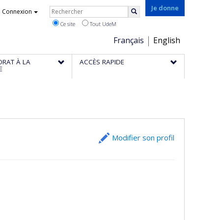
Rechercher
Je donne
Connexion
Rechercher
Ce site
Tout UdeM
Choix
Français
English
de
ORAT À LA
ACCÈS RAPIDE
la
E
langue
Modifier son profil