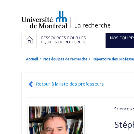
Passer
au
contenu
/
La recherche
Navigation
ACCUEIL
RESSOURCES POUR LES
NOS ÉQUIPE
principale
ÉQUIPES DE RECHERCHE
Accueil
Nos équipes de recherche
Répertoire des professe
Retour à la liste des professeurs
Sciences 
Stép