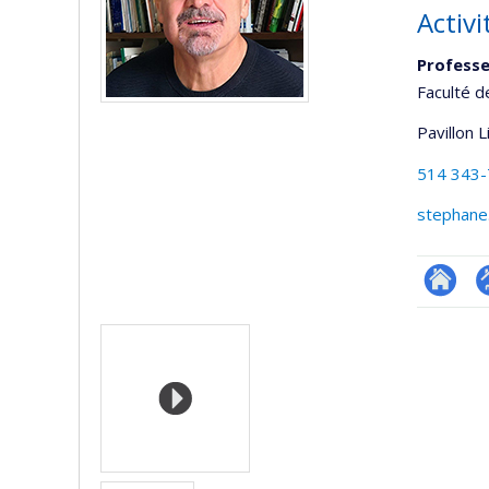
Activ
Professe
Faculté d
Pavillon 
514 343
stephane
Researc
P
Médias
p
(