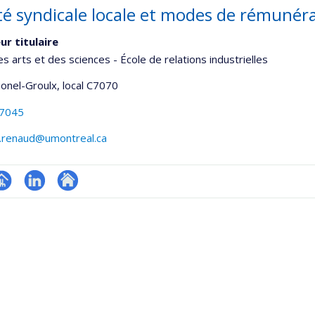
ité syndicale locale et modes de rémunér
ur titulaire
es arts et des sciences - École de relations industrielles
Lionel-Groulx
, local C7070
-7045
.renaud@umontreal.ca
hGate
age
LinkedIn
Autre
rofessionnelle
site
faculté,département,école)
web