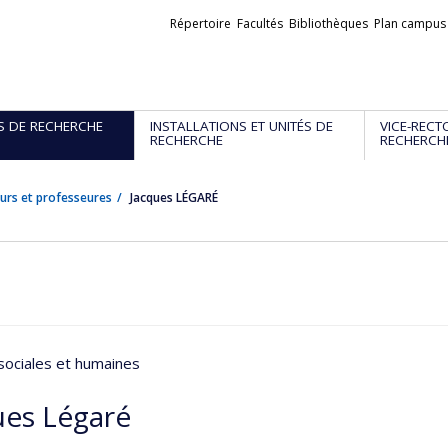
Liens
Répertoire
Facultés
Bibliothèques
Plan campus
externes
S DE RECHERCHE
INSTALLATIONS ET UNITÉS DE
VICE-RECT
RECHERCHE
RECHERCH
urs et professeures
Jacques LÉGARÉ
sociales et humaines
ues Légaré