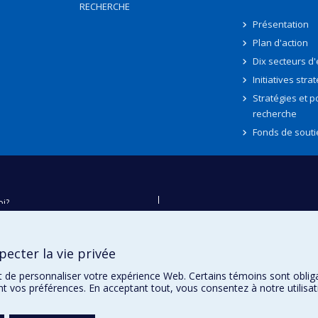
RECHERCHE
Présentation
Plan d'action
Dix secteurs d
Initiatives stra
Stratégies et po
recherche
Fonds de souti
oi?
ver
e
ecter la vie privée
té
t de personnaliser votre expérience Web. Certains témoins sont oblig
ent vos préférences. En acceptant tout, vous consentez à notre utili