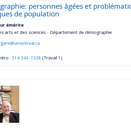
raphie: personnes âgées et problématiqu
iques de population
ur émérite
des arts et des sciences - Département de démographie
legare@umontreal.ca
méro :
514 343-7228
(Travail 1)
onnelle
,département,école)