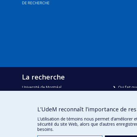
DE RECHERCHE
La recherche
Université de Montréal
Qui fait qu
C.P. 6128, succursale Centre-ville
Nous trou
Montréal, Québec, Canada
H3C 3J7
Plan du sit
L’UdeM reconnaît l’importance de resp
Accessibili
Courriel:
recherche@umontreal.ca
L’utilisation de témoins nous permet d’améliorer e
sécurité du site Web, alors que d’autres enregistr
besoins.