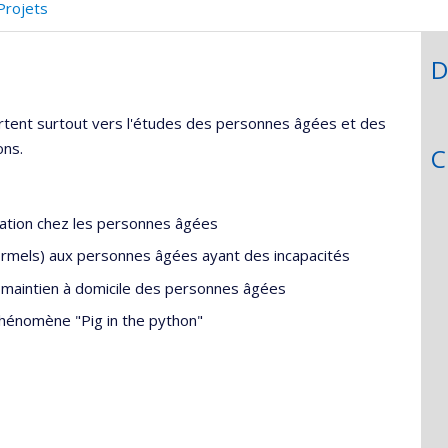
Projets
D
rtent surtout vers l'études des personnes âgées et des
ons.
C
sation chez les personnes âgées
formels) aux personnes âgées ayant des incapacités
e maintien à domicile des personnes âgées
phénomène "Pig in the python"