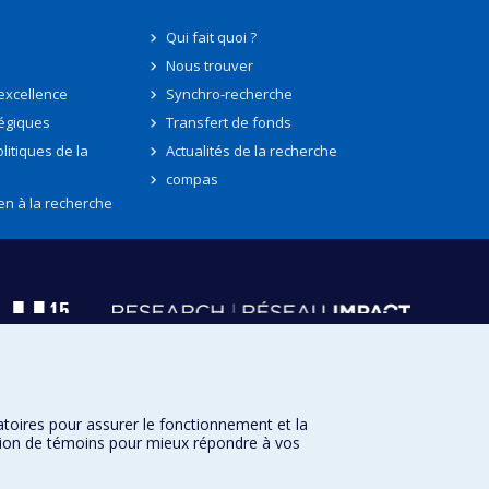
Qui fait quoi ?
Nous trouver
'excellence
Synchro-recherche
tégiques
Transfert de fonds
litiques de la
Actualités de la recherche
compas
en à la recherche
atoires pour assurer le fonctionnement et la
sation de témoins pour mieux répondre à vos