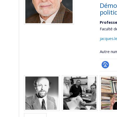
Démog
polit
Professe
Faculté 
jacques.
Autre nu
Page
Médias
professi
(faculté