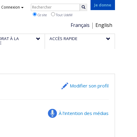
Rechercher
Je donne
Connexion
Rechercher
Ce site
Tout UdeM
Choix
Français
English
de
ORAT À LA
ACCÈS RAPIDE
la
E
langue
Modifier son profil
À l’intention des médias