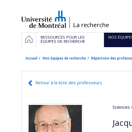
Passer
au
contenu
/
La recherche
Navigation
ACCUEIL
RESSOURCES POUR LES
NOS ÉQUIPE
principale
ÉQUIPES DE RECHERCHE
Accueil
Nos équipes de recherche
Répertoire des professe
Retour à la liste des professeurs
Sciences 
Jacq