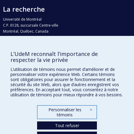
La recherche
Université de Montréal
C.P. 6128, succursale Centre-ville
Montréal, Québec, Canada
H3C 3J7
Courriel:
recherche@umontreal.ca
L’UdeM reconnaît l’importance de
Qui fait quoi?
respecter la vie privée
Nous trouver
L’utilisation de témoins nous permet d’améliorer et de
personnaliser votre expérience Web. Certains témoins
Plan du site
sont obligatoires pour assurer le fonctionnement et la
sécurité du site Web, alors que d’autres enregistrent vos
Accessibilité
préférences. En acceptant tout, vous consentez à notre
utilisation de témoins pour mieux répondre à vos besoins.
Personnaliser les
>
témoins
Tout refuser