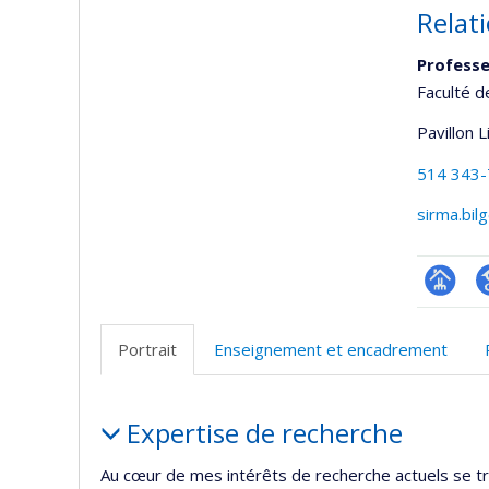
Relat
Professe
Faculté d
Pavillon 
514 343
sirma.bil
Page
G
professi
S
Portrait
Enseignement et encadrement
(faculté
Portrait
Expertise de recherche
Au cœur de mes intérêts de recherche actuels se tr