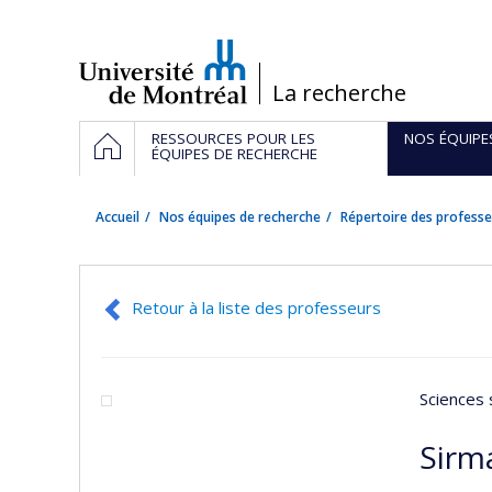
Passer
au
contenu
/
La recherche
Navigation
ACCUEIL
RESSOURCES POUR LES
NOS ÉQUIPE
principale
ÉQUIPES DE RECHERCHE
Accueil
Nos équipes de recherche
Répertoire des professe
Retour à la liste des professeurs
Sciences 
Sirm