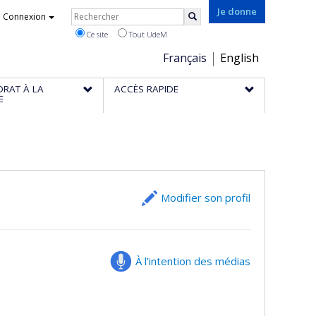
Rechercher
Je donne
Connexion
Rechercher
Ce site
Tout UdeM
Choix
Français
English
de
ORAT À LA
ACCÈS RAPIDE
la
E
langue
Modifier son profil
À l’intention des médias