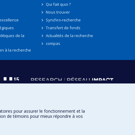
Qui fait quoi ?
Nous trouver
'excellence
Synchro-recherche
tégiques
Transfert de fonds
litiques de la
Actualités de la recherche
compas
en à la recherche
atoires pour assurer le fonctionnement et la
sation de témoins pour mieux répondre à vos