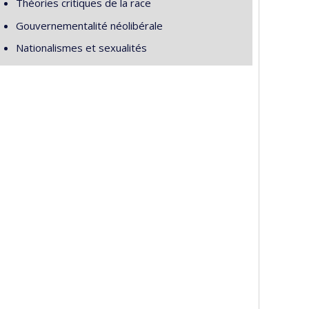
Théories critiques de la race
Gouvernementalité néolibérale
Nationalismes et sexualités