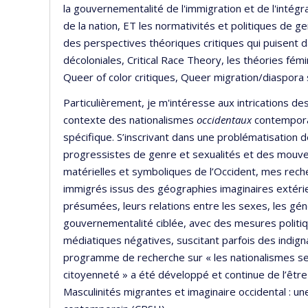
la gouvernementalité de l'immigration et de l'intégra
de la nation, ET les normativités et politiques de g
des perspectives théoriques critiques qui puisent da
décoloniales, Critical Race Theory, les théories fémi
Queer of color critiques, Queer migration/diaspora 
Particulièrement, je m'intéresse aux intrications de
contexte des nationalismes
occidentaux
contempora
spécifique. S’inscrivant dans une problématisation 
progressistes de genre et sexualités et des mouve
matérielles et symboliques de l’Occident, mes rech
immigrés issus des géographies imaginaires extérieu
présumées, leurs relations entre les sexes, les génér
gouvernementalité ciblée, avec des mesures politiq
médiatiques négatives, suscitant parfois des indign
programme de recherche sur « les nationalismes sexu
citoyenneté » a été développé et continue de l’être 
Masculinités migrantes et imaginaire occidental : un