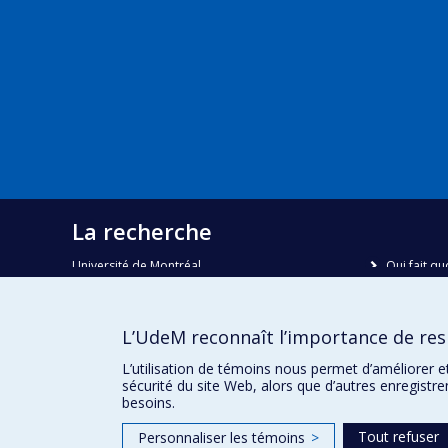
La recherche
Université de Montréal
Qui fait qu
C.P. 6128, succursale Centre-ville
Nous trou
Montréal, Québec, Canada
H3C 3J7
Plan du sit
L’UdeM reconnaît l’importance de resp
Accessibili
Courriel:
recherche@umontreal.ca
L’utilisation de témoins nous permet d’améliorer e
sécurité du site Web, alors que d’autres enregistr
besoins.
Tout refuser
Personnaliser les témoins
>