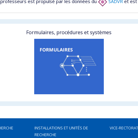
 professeurs est propulsé par les données du
SADVR
et est
Formulaires, procédures et systèmes
HERCHE
INSTALLATIONS ET UNITÉS DE
VICE-RECTORAT
RECHERCHE