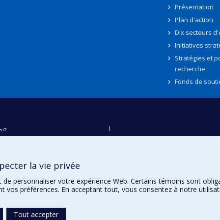
Présentation
Plan d'action
Dix secteurs d
Initiatives stra
Stratégies et po
recherche
Fonds de souti
oi?
ver
e
ecter la vie privée
té
t de personnaliser votre expérience Web. Certains témoins sont oblig
ent vos préférences. En acceptant tout, vous consentez à notre utili
Tout accepter