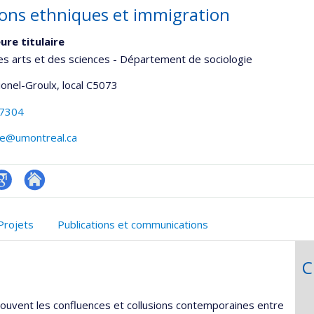
ions ethniques et immigration
ure titulaire
es arts et des sciences - Département de sociologie
Lionel-Groulx
, local C5073
-7304
ge@umontreal.ca
oogle
Autre
onnelle
cholar
site
Projets
Publications et communications
,département,école)
web
C
ouvent les confluences et collusions contemporaines entre