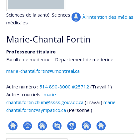
Sciences de la santé
; Sciences
À l’intention des médias
médicales
Marie-Chantal Fortin
Professeure titulaire
Faculté de médecine - Département de médecine
marie-chantal.fortin@umontreal.ca
Autre numéro :
514 890-8000 #25712
(Travail 1)
Autres courriels :
marie-
chantal.fortin.chum@ssss.gouv.qc.ca
(Travail)
marie-
chantal.fortin@sympatico.ca
(Personnel)
ResearchGate
Page
Site
PubMed
Google
Autre
Autre