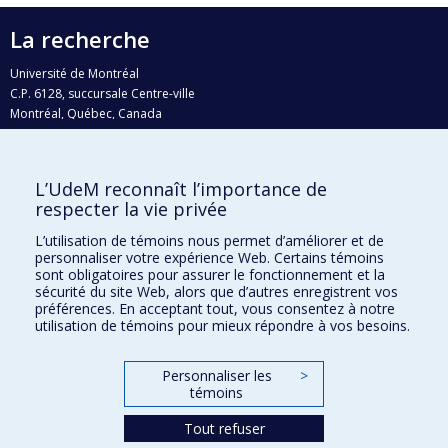
La recherche
Université de Montréal
C.P. 6128, succursale Centre-ville
Montréal, Québec, Canada
H3C 3J7
Courriel:
recherche@umontreal.ca
L’UdeM reconnaît l’importance de
respecter la vie privée
Qui fait quoi?
Nous trouver
L’utilisation de témoins nous permet d’améliorer et de
personnaliser votre expérience Web. Certains témoins
Plan du site
sont obligatoires pour assurer le fonctionnement et la
sécurité du site Web, alors que d’autres enregistrent vos
Accessibilité
préférences. En acceptant tout, vous consentez à notre
utilisation de témoins pour mieux répondre à vos besoins.
Personnaliser les
>
témoins
Tout refuser