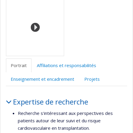
Médias
professionnelle
web
Scholar
site
site
(faculté,département,école)
de
web
web
l’unité
de
recherche
Portrait
Affiliations et responsabilités
Enseignement et encadrement
Projets
Portrait
Expertise de recherche
Recherche s'intéressant aux perspectives des
patients autour de leur suivi et du risque
cardiovasculaire en transplantation.