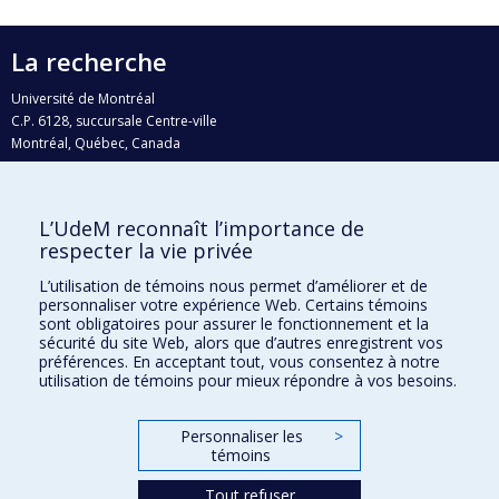
La recherche
Université de Montréal
C.P. 6128, succursale Centre-ville
Montréal, Québec, Canada
H3C 3J7
Courriel:
recherche@umontreal.ca
L’UdeM reconnaît l’importance de
Qui fait quoi?
respecter la vie privée
Nous trouver
L’utilisation de témoins nous permet d’améliorer et de
personnaliser votre expérience Web. Certains témoins
Plan du site
sont obligatoires pour assurer le fonctionnement et la
sécurité du site Web, alors que d’autres enregistrent vos
Accessibilité
préférences. En acceptant tout, vous consentez à notre
utilisation de témoins pour mieux répondre à vos besoins.
Personnaliser les
>
témoins
Tout refuser