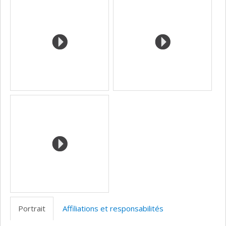
(faculté,département,école)
de
l’unité
de
recherche
Portrait
Affiliations et responsabilités