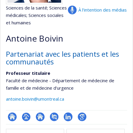
Sciences de la santé
; Sciences
À l’intention des médias
médicales
; Sciences sociales
et humaines
Antoine Boivin
Partenariat avec les patients et les
communautés
Professeur titulaire
Faculté de médecine - Département de médecine de
famille et de médecine d'urgence
antoine.boivin@umontreal.ca
ResearchGate
Page
Site
PubMed
LinkedIn
Google
Médias
professionnelle
web
Scholar