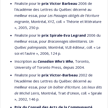
Finaliste pour le
prix Victor Barbeau
2006 de
l’Académie des Lettres du Québec décerné au
meilleur essai, pour
Les Passages obligés de l’écriture
migrante
, Montréal, XYZ, coll. « Théorie et littérature
», 2005, 250 p.
Finaliste pour le
prix Spirale-Eva Legrand
2006 du
meilleur essai, pour
Braconnages identitaires.
Un
Québec palimpseste
, Montréal, VLB éditeur, coll. « Le
soi et l’autre », 2006, 124 p.
Inscription au
Canadian Who’s Who
, Toronto,
University of Toronto Press, depuis 2004.
Finaliste pour le
prix Victor-Barbeau
2002 de
l’Académie des Lettres du Québec décerné au
meilleur essai, pour
Un boîtier d’écriture. Les lieux dits
de Michel Leiris
, Montréal, Trait d’Union, coll. « Spirale
», 2002, 146 p.
Prix du Conseil des Arts de la Communauté