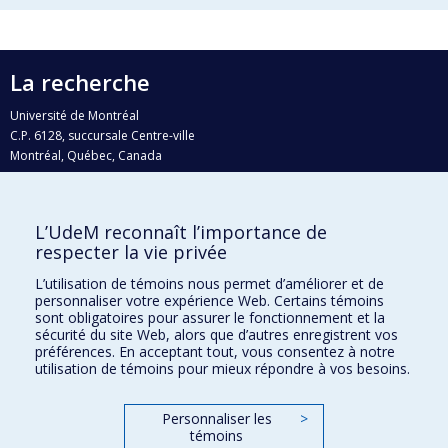
La recherche
Université de Montréal
C.P. 6128, succursale Centre-ville
Montréal, Québec, Canada
H3C 3J7
Courriel:
recherche@umontreal.ca
L’UdeM reconnaît l’importance de
Qui fait quoi?
respecter la vie privée
Nous trouver
L’utilisation de témoins nous permet d’améliorer et de
personnaliser votre expérience Web. Certains témoins
Plan du site
sont obligatoires pour assurer le fonctionnement et la
sécurité du site Web, alors que d’autres enregistrent vos
Accessibilité
préférences. En acceptant tout, vous consentez à notre
utilisation de témoins pour mieux répondre à vos besoins.
Personnaliser les
>
témoins