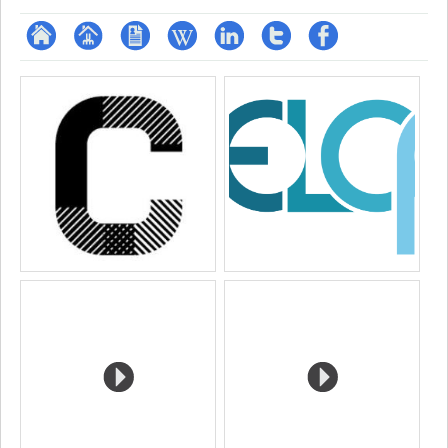
ResearchGate
Page
CV
Wiki
LinkedIn
Compte
Profil
Médias
professionnelle
Twitter
Facebook
(faculté,département,école)