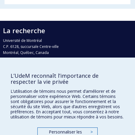
La recherche
Université de Montréal
C.P. 6128, succursale Centre-ville
Montréal, Québec, Canada
H3C 3J7
Courriel:
recherche@umontreal.ca
L’UdeM reconnaît l’importance de
Qui fait quoi?
respecter la vie privée
Nous trouver
L’utilisation de témoins nous permet d’améliorer et de
personnaliser votre expérience Web. Certains témoins
Plan du site
sont obligatoires pour assurer le fonctionnement et la
sécurité du site Web, alors que d’autres enregistrent vos
Accessibilité
préférences. En acceptant tout, vous consentez à notre
utilisation de témoins pour mieux répondre à vos besoins.
Personnaliser les
>