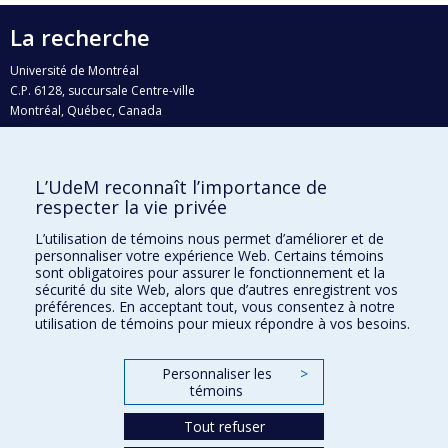
La recherche
Université de Montréal
C.P. 6128, succursale Centre-ville
Montréal, Québec, Canada
H3C 3J7
Courriel:
recherche@umontreal.ca
L’UdeM reconnaît l’importance de
Qui fait quoi?
respecter la vie privée
Nous trouver
L’utilisation de témoins nous permet d’améliorer et de
personnaliser votre expérience Web. Certains témoins
Plan du site
sont obligatoires pour assurer le fonctionnement et la
sécurité du site Web, alors que d’autres enregistrent vos
Accessibilité
préférences. En acceptant tout, vous consentez à notre
utilisation de témoins pour mieux répondre à vos besoins.
Personnaliser les
>
témoins
Tout refuser