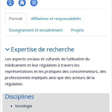
Page
Site
Bibliographie
professionnelle
web
Portrait
Affiliations et responsabilités
(faculté,département,école)
de
l’unité
Enseignement et encadrement
Projets
de
recherche
Portrait
Expertise de recherche
Les aspects sociaux et culturels de l'utilisation du
médicament et leur régulation à travers les
représentations et les pratiques des consommateurs, des
professionnels impliqués ainsi que des acteurs de la
régulation.
Disciplines
Sociologie