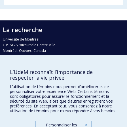
La recherche
Université de Montréal
C.P. 6128, succursale Centre-ville
Montréal, Québec, Canada
H3C 3J7
Courriel:
recherche@umontreal.ca
L’UdeM reconnaît l’importance de
respecter la vie privée
Qui fait quoi?
Nous trouver
L’utilisation de témoins nous permet d’améliorer et de
personnaliser votre expérience Web. Certains témoins
Plan du site
sont obligatoires pour assurer le fonctionnement et la
sécurité du site Web, alors que d’autres enregistrent vos
Accessibilité
préférences. En acceptant tout, vous consentez à notre
utilisation de témoins pour mieux répondre à vos besoins.
Personnaliser les
>